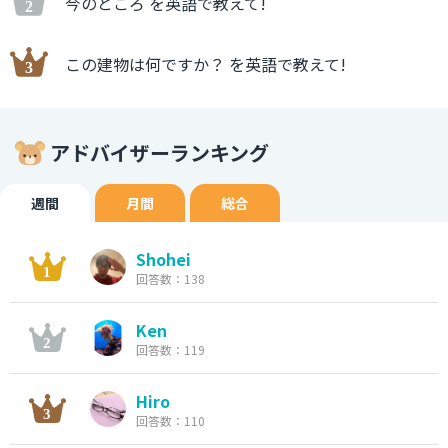
今のところ を英語で教えて!
この建物は何ですか？ を英語で教えて!
アドバイザーランキング
週間
月間
総合
Shohei
回答数：138
Ken
回答数：119
Hiro
回答数：110