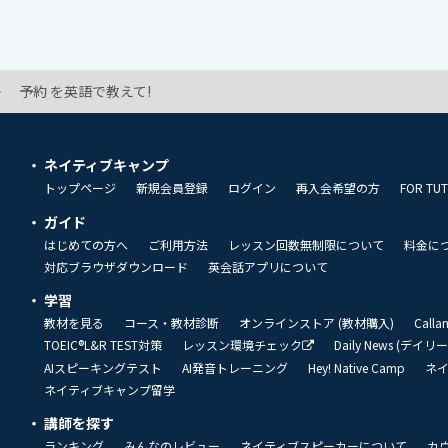
予約 を英語で教えて!
ネイティブキャンプ
トップページ
新規会員登録
ログイン
再入会希望の方
FOR TU
ガイド
はじめての方へ
ご利用方法
レッスン回数無制限について
料金に
対応ブラウザダウンロード
英会話アプリについて
学習
教材を見る
コース・教材診断
オンラインストア (教材購入)
Call
TOEIC®L&R TEST対策
レッスン環境チェック
Daily News (デイ
AIスピーキングテスト
AI発音トレーニング
Hey! Native Camp
ネ
ネイティブキャンプ留学
講師を探す
ランキング
みんなのレビュー
ネイティブスピーカーについて
カ