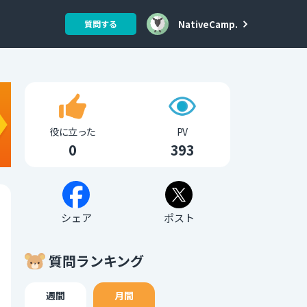
NativeCamp.
質問する
役に立った
PV
0
393
シェア
ポスト
質問ランキング
週間
月間