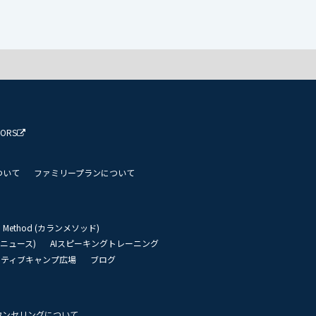
TORS
ついて
ファミリープランについて
an Method (カランメソッド)
リーニュース)
AIスピーキングトレーニング
イティブキャンプ広場
ブログ
ウンセリングについて