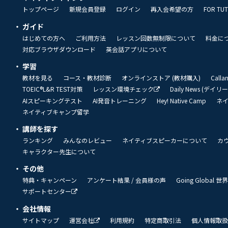
トップページ
新規会員登録
ログイン
再入会希望の方
FOR TU
ガイド
はじめての方へ
ご利用方法
レッスン回数無制限について
料金に
対応ブラウザダウンロード
英会話アプリについて
学習
教材を見る
コース・教材診断
オンラインストア (教材購入)
Call
TOEIC®L&R TEST対策
レッスン環境チェック
Daily News (デイ
AIスピーキングテスト
AI発音トレーニング
Hey! Native Camp
ネ
ネイティブキャンプ留学
講師を探す
ランキング
みんなのレビュー
ネイティブスピーカーについて
カ
キャラクター先生について
その他
特典・キャンペーン
アンケート結果 / 会員様の声
Going Global
サポートセンター
会社情報
サイトマップ
運営会社
利用規約
特定商取引法
個人情報取扱