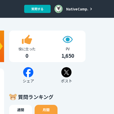
NativeCamp.
質問する
役に立った
PV
0
1,650
シェア
ポスト
質問ランキング
週間
月間