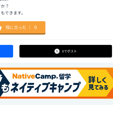
すか？
ともできます。
役に立った
｜
0
Xで
ポスト