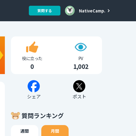
NativeCamp.
質問する
役に立った
PV
0
1,002
シェア
ポスト
質問ランキング
週間
月間