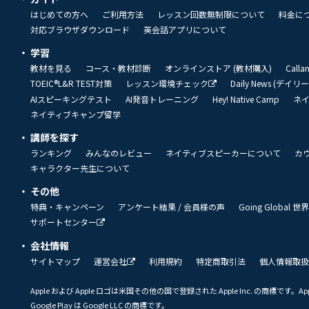
はじめての方へ
ご利用方法
レッスン回数無制限について
料金に
対応ブラウザダウンロード
英会話アプリについて
学習
教材を見る
コース・教材診断
オンラインストア (教材購入)
Call
TOEIC®L&R TEST対策
レッスン環境チェック
Daily News (デイ
AIスピーキングテスト
AI発音トレーニング
Hey! Native Camp
ネ
ネイティブキャンプ留学
講師を探す
ランキング
みんなのレビュー
ネイティブスピーカーについて
カ
キャラクター先生について
その他
特典・キャンペーン
アンケート結果 / 会員様の声
Going Global
サポートセンター
会社情報
サイトマップ
運営会社
利用規約
特定商取引法
個人情報取扱
Apple および Apple ロゴは米国その他の国で登録された Apple Inc. の商標です。App 
Google Play は Google LLC の商標です。