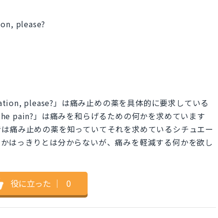
ion, please?
f medication, please?」は痛み止めの薬を具体的に要求している
 for the pain?」は痛みを和らげるための何かを求めています
者は痛み止めの薬を知っていてそれを求めているシチュエー
るかはっきりとは分からないが、痛みを軽減する何かを欲し
役に立った
｜
0