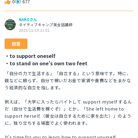
0
677
NAKOさん
ネイティブキャンプ英会話講師
2025/11/10 11:51
回答
・to support oneself
・to stand on one's own two feet
「自分の力で生活する」「自立する」という意味です。特に、
親などに頼らず、自分で稼いだお金で家賃や食費などをまかな
う経済的な自立を指します。
例えば、「大学に入ったらバイトして support myself するん
だ（自分で生活費を稼ぐぞ）」とか、「She left home to
support herself.（彼女は自立するために家を出た）」のよう
に、独り立ちする場面でよく使われます。
It's time for you to learn how to support yourself.