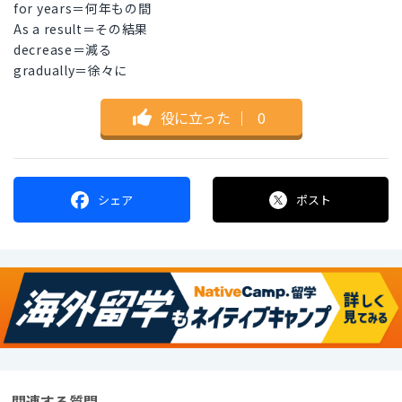
for years＝何年もの間
As a result＝その結果
decrease＝減る
gradually＝徐々に
役に立った
｜
0
シェア
ポスト
関連する質問