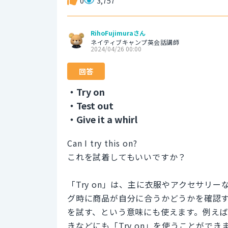
0
3,757
RihoFujimuraさん
ネイティブキャンプ英会話講師
2024/04/26 00:00
回答
・Try on
・Test out
・Give it a whirl
Can I try this on?
これを試着してもいいですか？
「Try on」は、主に衣服やアクセサリ
グ時に商品が自分に合うかどうかを確認
を試す、という意味にも使えます。例え
きなどにも「Try on」を使うことができ