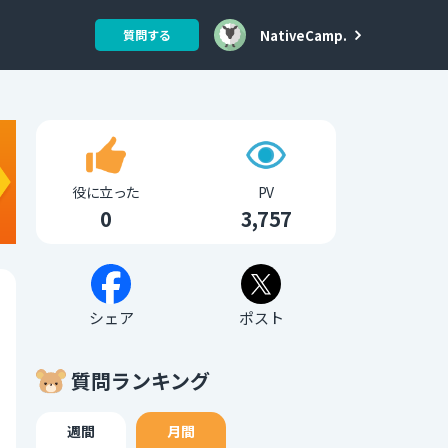
NativeCamp.
質問する
役に立った
PV
0
3,757
シェア
ポスト
質問ランキング
週間
月間