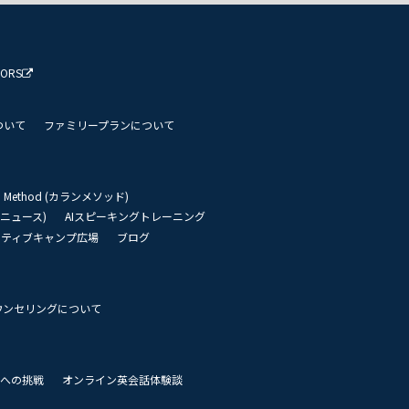
TORS
ついて
ファミリープランについて
an Method (カランメソッド)
リーニュース)
AIスピーキングトレーニング
イティブキャンプ広場
ブログ
ウンセリングについて
 世界への挑戦
オンライン英会話体験談