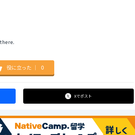
。
there.
役に立った
｜
0
Xで
ポスト