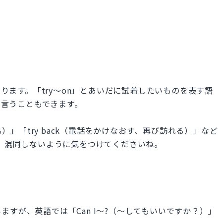
あります。「try～on」とあいだに試着したいものを表す語
」と言うこともできます。
る）」「try back（電話をかけなおす、再び訪れる）」など
で、混同しないように気をつけてくださいね。
すが、英語では「Can I～?（～してもいいですか？）」