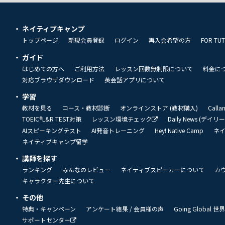
ネイティブキャンプ
トップページ
新規会員登録
ログイン
再入会希望の方
FOR TU
ガイド
はじめての方へ
ご利用方法
レッスン回数無制限について
料金に
対応ブラウザダウンロード
英会話アプリについて
学習
教材を見る
コース・教材診断
オンラインストア (教材購入)
Call
TOEIC®L&R TEST対策
レッスン環境チェック
Daily News (デイ
AIスピーキングテスト
AI発音トレーニング
Hey! Native Camp
ネ
ネイティブキャンプ留学
講師を探す
ランキング
みんなのレビュー
ネイティブスピーカーについて
カ
キャラクター先生について
その他
特典・キャンペーン
アンケート結果 / 会員様の声
Going Global
サポートセンター