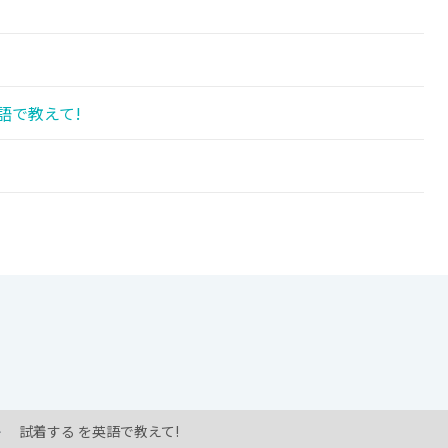
語で教えて!
試着する を英語で教えて!