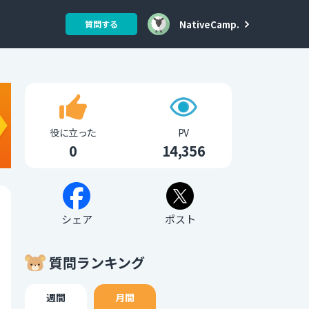
NativeCamp.
質問する
役に立った
PV
0
14,356
シェア
ポスト
質問ランキング
週間
月間