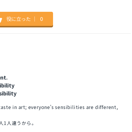
役に立った
｜
0
ent.
bility
ibility
ste in art; everyone's sensibilities are different,
人1人違うから。