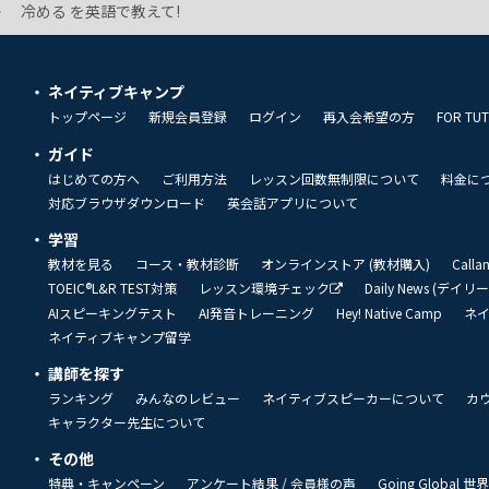
冷める を英語で教えて!
ネイティブキャンプ
トップページ
新規会員登録
ログイン
再入会希望の方
FOR TU
ガイド
はじめての方へ
ご利用方法
レッスン回数無制限について
料金に
対応ブラウザダウンロード
英会話アプリについて
学習
教材を見る
コース・教材診断
オンラインストア (教材購入)
Call
TOEIC®L&R TEST対策
レッスン環境チェック
Daily News (デイ
AIスピーキングテスト
AI発音トレーニング
Hey! Native Camp
ネ
ネイティブキャンプ留学
講師を探す
ランキング
みんなのレビュー
ネイティブスピーカーについて
カ
キャラクター先生について
その他
特典・キャンペーン
アンケート結果 / 会員様の声
Going Global