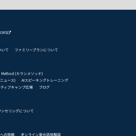
TORS
ついて
ファミリープランについて
an Method (カランメソッド)
リーニュース)
AIスピーキングトレーニング
イティブキャンプ広場
ブログ
ウンセリングについて
 世界への挑戦
オンライン英会話体験談