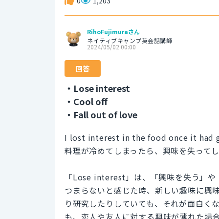
0
1,203
RihoFujimuraさん
ネイティブキャンプ英会話講師
2024/05/02 00:00
回答
・Lose interest
・Cool off
・Fall out of love
I lost interest in the food once it had
料理が冷めてしまったら、興味を失って
「Lose interest」は、「興味を
つまらないと感じた時、新しい趣味に興
り研究したりしていても、それが面白く
も、恋人や友人に対する興味が薄れた場