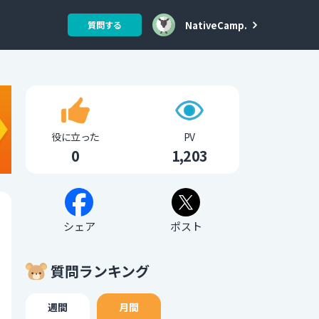
NativeCamp.
質問する
役に立った
PV
0
1,203
シェア
ポスト
質問ランキング
週間
月間