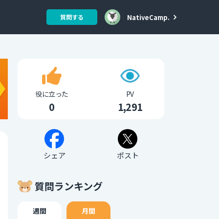
NativeCamp.
質問する
役に立った
PV
0
1,291
シェア
ポスト
質問ランキング
週間
月間