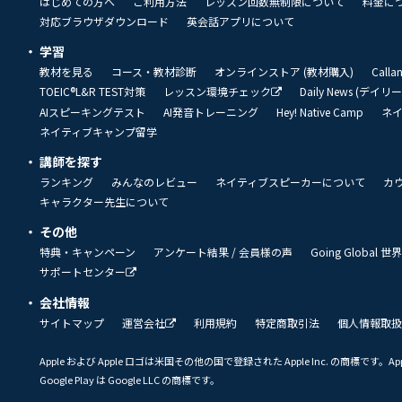
はじめての方へ
ご利用方法
レッスン回数無制限について
料金に
対応ブラウザダウンロード
英会話アプリについて
学習
教材を見る
コース・教材診断
オンラインストア (教材購入)
Call
TOEIC®L&R TEST対策
レッスン環境チェック
Daily News (デイ
AIスピーキングテスト
AI発音トレーニング
Hey! Native Camp
ネ
ネイティブキャンプ留学
講師を探す
ランキング
みんなのレビュー
ネイティブスピーカーについて
カ
キャラクター先生について
その他
特典・キャンペーン
アンケート結果 / 会員様の声
Going Global
サポートセンター
会社情報
サイトマップ
運営会社
利用規約
特定商取引法
個人情報取扱
Apple および Apple ロゴは米国その他の国で登録された Apple Inc. の商標です。App 
Google Play は Google LLC の商標です。