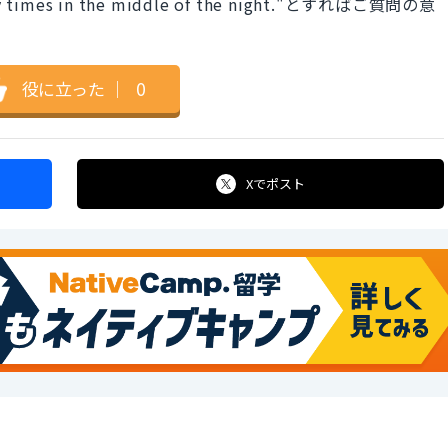
y times in the middle of the night."とすればご質問の意
役に立った
｜
0
Xで
ポスト