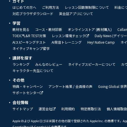
ガイド
はじめての方へ
ご利用方法
レッスン回数無制限について
料金に
対応ブラウザダウンロード
英会話アプリについて
学習
教材を見る
コース・教材診断
オンラインストア (教材購入)
Call
TOEIC®L&R TEST対策
レッスン環境チェック
Daily News (デイ
AIスピーキングテスト
AI発音トレーニング
Hey! Native Camp
ネ
ネイティブキャンプ留学
講師を探す
ランキング
みんなのレビュー
ネイティブスピーカーについて
カ
キャラクター先生について
その他
特典・キャンペーン
アンケート結果 / 会員様の声
Going Global
サポートセンター
会社情報
サイトマップ
運営会社
利用規約
特定商取引法
個人情報取扱
Apple および Apple ロゴは米国その他の国で登録された Apple Inc. の商標です。App 
Google Play は Google LLC の商標です。