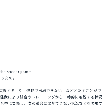
 the soccer game.
ゃったの。
我のために欠場する」や「怪我で出場できない」などと訳すことがで
が怪我により試合やトレーニングから一時的に離脱する状況
試合中に負傷し、次の試合に出場できない状況などを表現す