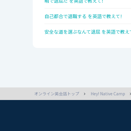
暇で退屈だ を英語で教えて!
自己都合で退職する を英語で教えて!
安全な道を選ぶなんて退屈 を英語で教え
オンライン英会話トップ
Hey! Native Camp