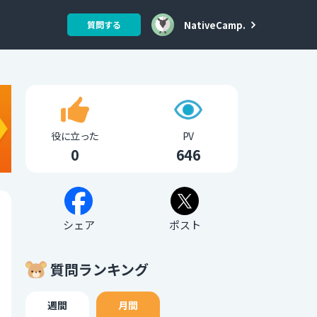
NativeCamp.
質問する
役に立った
PV
0
646
シェア
ポスト
質問ランキング
週間
月間