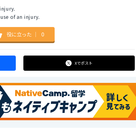
njury.
se of an injury.
役に立った
｜
0
Xで
ポスト