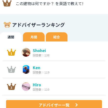
この建物は何ですか？ を英語で教えて!
アドバイザーランキング
週間
月間
総合
Shohei
回答数：138
Ken
回答数：119
Hiro
回答数：110
アドバイザー一覧