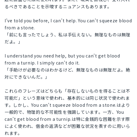
るべきであることを示唆するニュアンスもあります。
I've told you before, I can't help. You can't squeeze blood
from a stone.
「前にも言ったでしょう、私は手伝えない。無理なものは無理
だよ。」
I understand you need help, but you can't get blood
from a turnip. I simply can't do it.
「手助けが必要なのはわかるけど、無理なものは無理だよ。絶
対にできないんだ。」
これらのフレーズはどちらも「存在しないものを得ることは不
可能だ」という意味で使われ、基本的には同じ状況で使われま
す。しかし、You can't squeeze blood from a stone.はより
一般的で、物理的な不可能性を強調しています。一方、You
can't get blood from a turnip.は特に金銭的な困難を示す際
によく使われ、借金の返済などが困難な状況を表すのに用いら
れます。