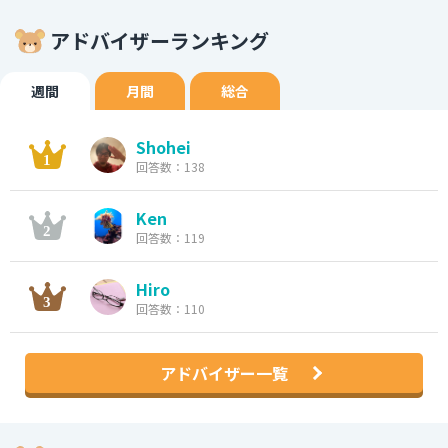
アドバイザーランキング
週間
月間
総合
Shohei
回答数：138
Ken
回答数：119
Hiro
回答数：110
アドバイザー一覧