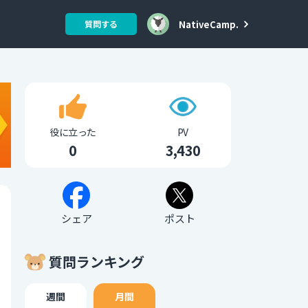
NativeCamp.
質問する
役に立った
PV
0
3,430
シェア
ポスト
質問ランキング
週間
月間