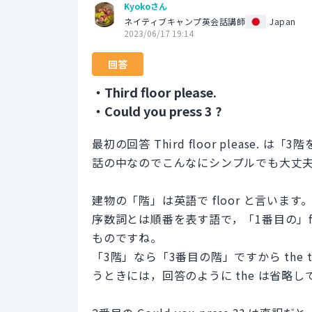
Kyokoさん
ネイティブキャンプ英会話講師
Japan
2023/06/17 19:14
回答
・Third floor please.
・Could you press 3 ?
最初の回答 Third floor pleas
話の中なのでこんなにシンプルでも大丈
建物の「階」は英語で floor と言います。そ
序数詞とは順番を表す語で，「1番目の」firs
ものですね。
「3階」なら「3番目の階」ですから the t
うときには，回答のように the は省略