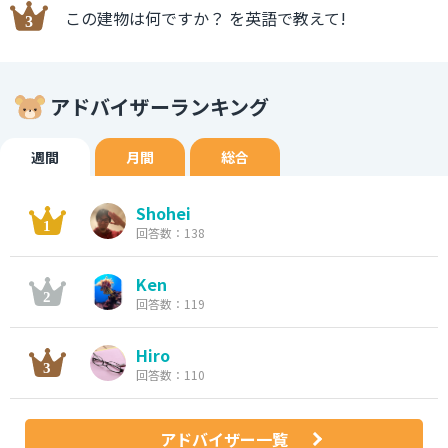
この建物は何ですか？ を英語で教えて!
アドバイザーランキング
週間
月間
総合
Shohei
回答数：138
Ken
回答数：119
Hiro
回答数：110
アドバイザー一覧