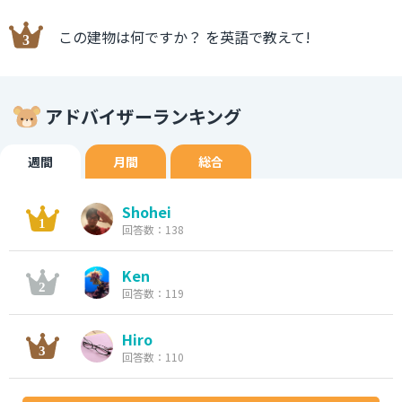
この建物は何ですか？ を英語で教えて!
アドバイザーランキング
週間
月間
総合
Shohei
回答数：138
Ken
回答数：119
Hiro
回答数：110