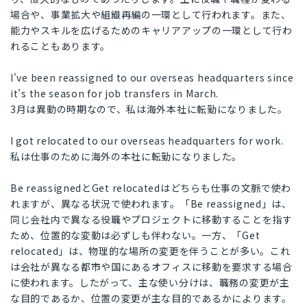
場合や、事業拡大や組織再編の一環として行われます。また、
能力やスキルを広げるためのキャリアアップの一環として行わ
れることもあります。
I've been reassigned to our overseas headquarters since
it's the season for job transfers in March.
3月は異動の時期なので、私は海外本社に転勤になりました。
I got relocated to our overseas headquarters for work.
私は仕事のために海外の本社に転勤になりました。
Be reassignedとGet relocatedはどちらも仕事の文脈で使わ
れますが、異なる状況で使われます。「Be reassigned」は、
同じ会社内で異なる役職やプロジェクトに移動することを指す
ため、位置的な変動は必ずしも伴わない。一方、「Get
relocated」は、物理的な場所の変更を伴うことが多い。これ
は会社が異なる都市や国にあるオフィスに移動を要求する場合
に使われます。したがって、主な使い分けは、職務の変更が主
な目的であるか、位置の変更が主な目的であるかによります。