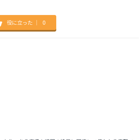
役に立った
｜
0