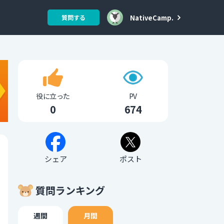
NativeCamp.
質問する
役に立った
PV
0
674
シェア
ポスト
質問ランキング
週間
月間