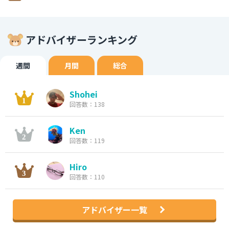
アドバイザーランキング
週間
月間
総合
Shohei
回答数：138
Ken
回答数：119
Hiro
回答数：110
アドバイザー一覧