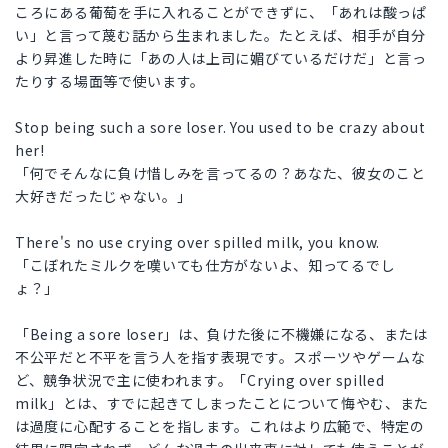
ころにある葡萄を手に入れることができずに、「あれは酸っぱ
い」と言って蔑む話から生まれました。たとえば、相手が自分
より昇進した時に「あの人は上司に媚びているだけだ」と言っ
たりする場面等で使います。
Stop being such a sore loser. You used to be crazy about
her!
「何でそんなに負け惜しみを言ってるの？あなた、彼女のこと
大好きだったじゃない。」
There's no use crying over spilled milk, you know.
「こぼれたミルクを嘆いても仕方がないよ、知ってるでし
ょ？」
「Being a sore loser」は、負けた後に不機嫌になる、または
不公平だと不平を言う人を指す表現です。スポーツやゲームな
ど、競争状況で主に使われます。「Crying over spilled
milk」とは、すでに起きてしまったことについて悔やむ、また
は過度に心配することを指します。これはより広範で、特定の