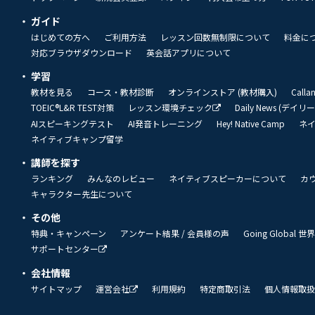
ガイド
はじめての方へ
ご利用方法
レッスン回数無制限について
料金に
対応ブラウザダウンロード
英会話アプリについて
学習
教材を見る
コース・教材診断
オンラインストア (教材購入)
Call
TOEIC®L&R TEST対策
レッスン環境チェック
Daily News (デイ
AIスピーキングテスト
AI発音トレーニング
Hey! Native Camp
ネ
ネイティブキャンプ留学
講師を探す
ランキング
みんなのレビュー
ネイティブスピーカーについて
カ
キャラクター先生について
その他
特典・キャンペーン
アンケート結果 / 会員様の声
Going Global
サポートセンター
会社情報
サイトマップ
運営会社
利用規約
特定商取引法
個人情報取扱