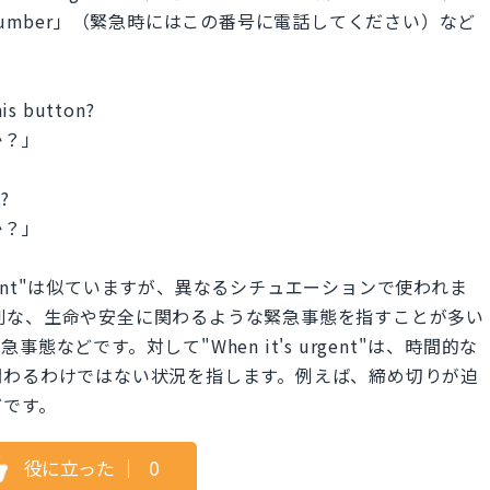
all this number」（緊急時にはこの番号に電話してください）など
his button?
か？」
t?
か？」
it's urgent"は似ていますが、異なるシチュエーションで使われま
"は、より深刻な、生命や安全に関わるような緊急事態を指すことが多い
などです。対して"When it's urgent"は、時間的な
関わるわけではない状況を指します。例えば、締め切りが迫
どです。
役に立った
｜
0