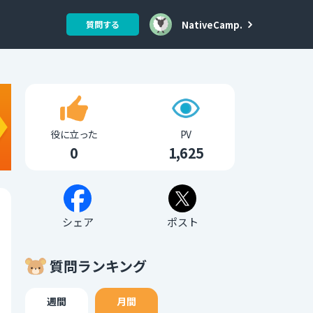
NativeCamp.
質問する
役に立った
PV
0
1,625
シェア
ポスト
質問ランキング
週間
月間