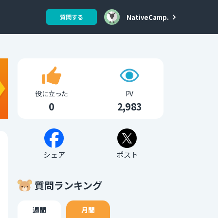
NativeCamp.
質問する
役に立った
PV
0
2,983
シェア
ポスト
質問ランキング
週間
月間