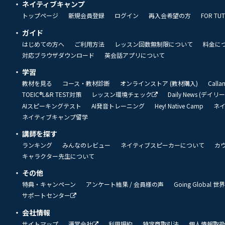
ネイティブキャンプ
トップページ
新規会員登録
ログイン
再入会希望の方
FOR TU
ガイド
はじめての方へ
ご利用方法
レッスン回数無制限について
料金に
対応ブラウザダウンロード
英会話アプリについて
学習
教材を見る
コース・教材診断
オンラインストア (教材購入)
Call
TOEIC®L&R TEST対策
レッスン環境チェック
Daily News (デイ
AIスピーキングテスト
AI発音トレーニング
Hey! Native Camp
ネ
ネイティブキャンプ留学
講師を探す
ランキング
みんなのレビュー
ネイティブスピーカーについて
カ
キャラクター先生について
その他
特典・キャンペーン
アンケート結果 / 会員様の声
Going Global
サポートセンター
会社情報
サイトマップ
運営会社
利用規約
特定商取引法
個人情報取扱