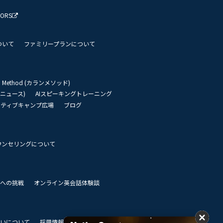
TORS
ついて
ファミリープランについて
an Method (カランメソッド)
リーニュース)
AIスピーキングトレーニング
イティブキャンプ広場
ブログ
ウンセリングについて
 世界への挑戦
オンライン英会話体験談
いについて
採用情報
私達のビジョン