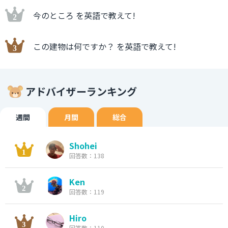
今のところ を英語で教えて!
この建物は何ですか？ を英語で教えて!
アドバイザーランキング
週間
月間
総合
Shohei
回答数：138
Ken
回答数：119
Hiro
回答数：110