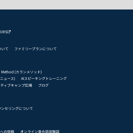
TORS
ついて
ファミリープランについて
an Method (カランメソッド)
リーニュース)
AIスピーキングトレーニング
イティブキャンプ広場
ブログ
ウンセリングについて
 世界への挑戦
オンライン英会話体験談