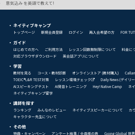
意気込み を英語で教えて!
ネイティブキャンプ
トップページ
新規会員登録
ログイン
再入会希望の方
FOR TU
ガイド
はじめての方へ
ご利用方法
レッスン回数無制限について
料金に
対応ブラウザダウンロード
英会話アプリについて
学習
教材を見る
コース・教材診断
オンラインストア (教材購入)
Call
TOEIC®L&R TEST対策
レッスン環境チェック
Daily News (デイ
AIスピーキングテスト
AI発音トレーニング
Hey! Native Camp
ネ
ネイティブキャンプ留学
講師を探す
ランキング
みんなのレビュー
ネイティブスピーカーについて
カ
キャラクター先生について
その他
特典・キャンペーン
アンケート結果 / 会員様の声
Going Global