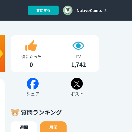
NativeCamp.
質問する
役に立った
PV
0
1,742
シェア
ポスト
質問ランキング
週間
月間