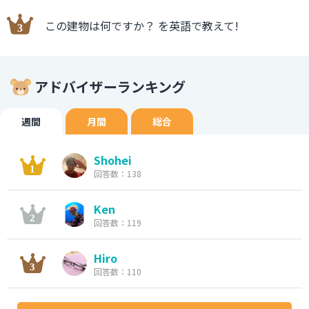
この建物は何ですか？ を英語で教えて!
アドバイザーランキング
週間
月間
総合
Shohei
回答数：138
Ken
回答数：119
Hiro
回答数：110