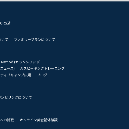
TORS
ついて
ファミリープランについて
an Method (カランメソッド)
リーニュース)
AIスピーキングトレーニング
イティブキャンプ広場
ブログ
ウンセリングについて
 世界への挑戦
オンライン英会話体験談