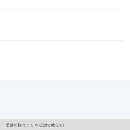
!
愛嬌を振りまく を英語で教えて!