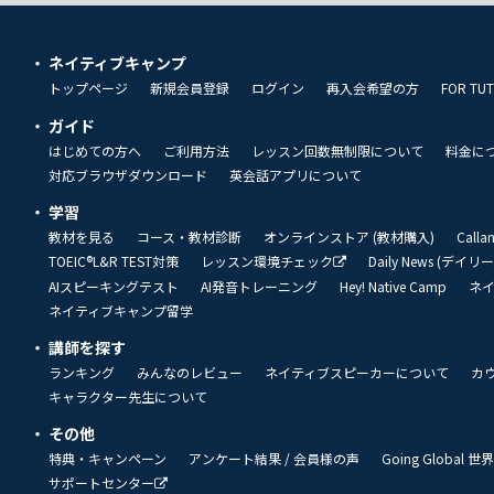
ネイティブキャンプ
トップページ
新規会員登録
ログイン
再入会希望の方
FOR TU
ガイド
はじめての方へ
ご利用方法
レッスン回数無制限について
料金に
対応ブラウザダウンロード
英会話アプリについて
学習
教材を見る
コース・教材診断
オンラインストア (教材購入)
Call
TOEIC®L&R TEST対策
レッスン環境チェック
Daily News (デイ
AIスピーキングテスト
AI発音トレーニング
Hey! Native Camp
ネ
ネイティブキャンプ留学
講師を探す
ランキング
みんなのレビュー
ネイティブスピーカーについて
カ
キャラクター先生について
その他
特典・キャンペーン
アンケート結果 / 会員様の声
Going Global
サポートセンター