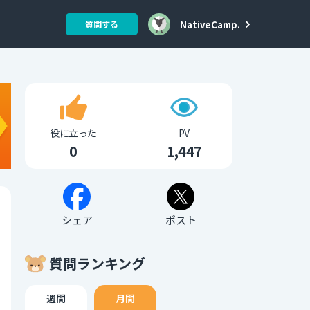
NativeCamp.
質問する
役に立った
PV
0
1,447
シェア
ポスト
質問ランキング
週間
月間