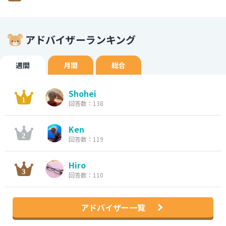
アドバイザーランキング
週間
月間
総合
Shohei
回答数：138
Ken
回答数：119
Hiro
回答数：110
アドバイザー一覧