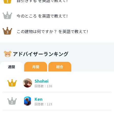
自引きする を英語で教えて!
今のところ を英語で教えて!
この建物は何ですか？ を英語で教えて!
アドバイザーランキング
週間
月間
総合
Shohei
回答数：138
Ken
回答数：119