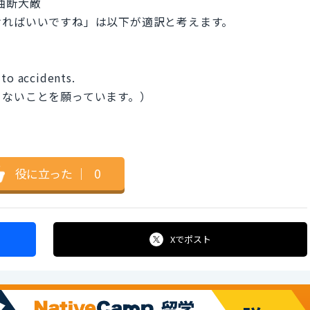
 : 油断大敵
ければいいですね」は以下が適訳と考えます。
 to accidents.
らないことを願っています。）
役に立った
｜
0
Xで
ポスト