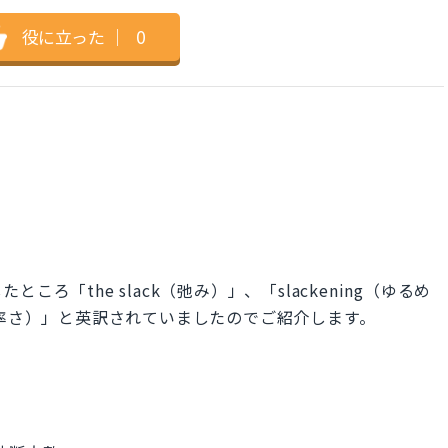
役に立った
｜
0
ろ「the slack（弛み）」、「slackening（ゆるめ
断、 軽率さ）」と英訳されていましたのでご紹介します。