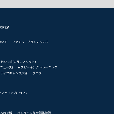
TORS
ついて
ファミリープランについて
an Method (カランメソッド)
リーニュース)
AIスピーキングトレーニング
イティブキャンプ広場
ブログ
ウンセリングについて
 世界への挑戦
オンライン英会話体験談