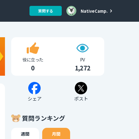
NativeCamp.
質問する
役に立った
PV
0
1,272
シェア
ポスト
質問ランキング
週間
月間