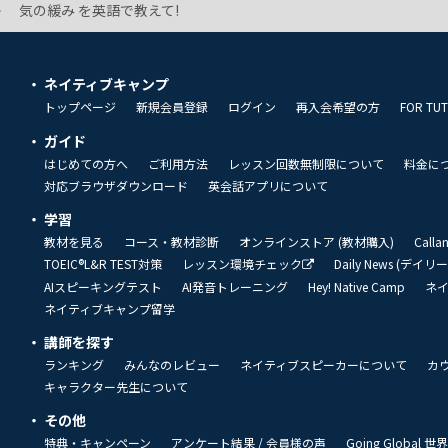
気の緩み を英語で教えて!
ネイティブキャンプ
トップページ
新規会員登録
ログイン
再入会希望の方
FOR TU
ガイド
はじめての方へ
ご利用方法
レッスン回数無制限について
料金に
対応ブラウザダウンロード
英会話アプリについて
学習
教材を見る
コース・教材診断
オンラインストア (教材購入)
Call
TOEIC®L&R TEST対策
レッスン環境チェック
Daily News (デイ
AIスピーキングテスト
AI発音トレーニング
Hey! Native Camp
ネ
ネイティブキャンプ留学
講師を探す
ランキング
みんなのレビュー
ネイティブスピーカーについて
カ
キャラクター先生について
その他
特典・キャンペーン
アンケート結果 / 会員様の声
Going Global