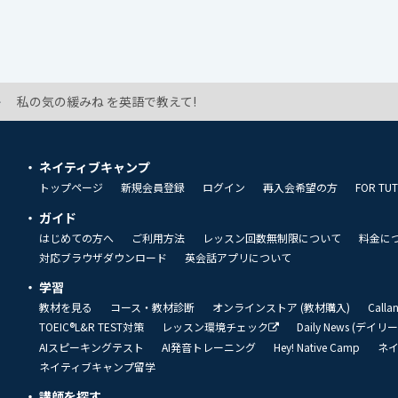
私の気の緩みね を英語で教えて!
ネイティブキャンプ
トップページ
新規会員登録
ログイン
再入会希望の方
FOR TU
ガイド
はじめての方へ
ご利用方法
レッスン回数無制限について
料金に
対応ブラウザダウンロード
英会話アプリについて
学習
教材を見る
コース・教材診断
オンラインストア (教材購入)
Call
TOEIC®L&R TEST対策
レッスン環境チェック
Daily News (デイ
AIスピーキングテスト
AI発音トレーニング
Hey! Native Camp
ネ
ネイティブキャンプ留学
講師を探す