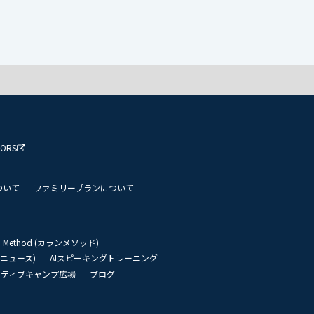
TORS
ついて
ファミリープランについて
an Method (カランメソッド)
リーニュース)
AIスピーキングトレーニング
イティブキャンプ広場
ブログ