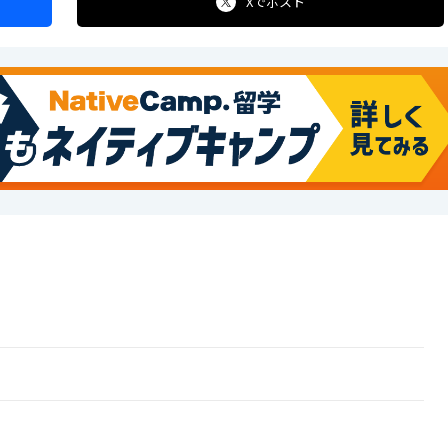
Xで
ポスト