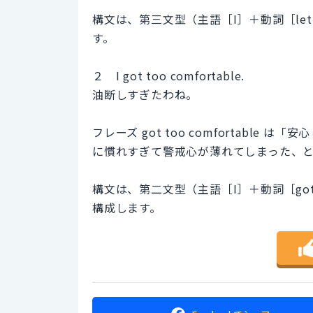
構文は、第三文型（主語［I］＋動詞［let 
す。
２ I got too comfortable.
油断しすぎたわね。
フレーズ got too comfortabl
に慣れすぎて警戒心が薄れてしまった、
構文は、第二文型（主語［I］＋動詞［got：
構成します。