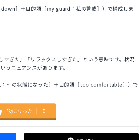
down］＋目的語［my guard：私の警戒］）で構成しま
e は「安心しすぎた」「リラックスしすぎた」という意味です。状況
というニュアンスがあります。
～の状態になった］＋目的語［too comfortable］）で
役に立った
｜
0