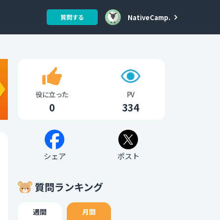
NativeCamp.
質問する
役に立った
PV
0
334
シェア
ポスト
質問ランキング
週間
月間