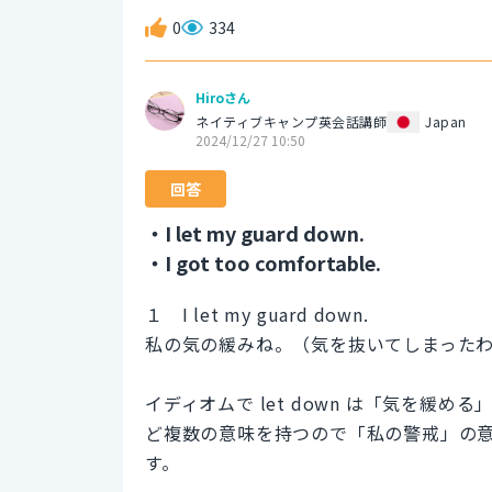
0
334
Hiroさん
ネイティブキャンプ英会話講師
Japan
2024/12/27 10:50
回答
・I let my guard down.
・I got too comfortable.
１ I let my guard down.
私の気の緩みね。（気を抜いてしまった
イディオムで let down は「気を緩
ど複数の意味を持つので「私の警戒」の意味の目
す。