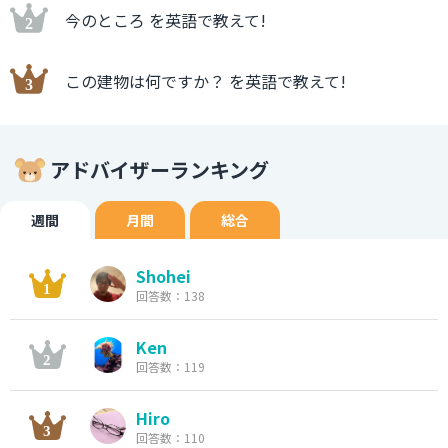
今のところ を英語で教えて!
この建物は何ですか？ を英語で教えて!
アドバイザーランキング
週間
月間
総合
Shohei
回答数：138
Ken
回答数：119
Hiro
回答数：110