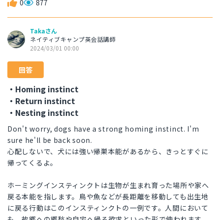
0
877
Takaさん
ネイティブキャンプ英会話講師
2024/03/01 00:00
回答
・Homing instinct
・Return instinct
・Nesting instinct
Don't worry, dogs have a strong homing instinct. I'm
sure he'll be back soon.
心配しないで、犬には強い帰巣本能があるから、きっとすぐに
帰ってくるよ。
ホーミングインスティンクトは生物が生まれ育った場所や家へ
戻る本能を指します。鳥や魚などが長距離を移動しても出生地
に戻る行動はこのインスティンクトの一例です。人間において
も、故郷への郷愁や自宅へ帰る欲求といった形で使われます。