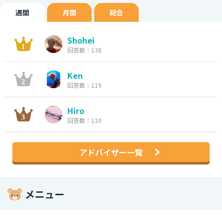
週間
月間
総合
Shohei
回答数：138
Ken
回答数：119
Hiro
回答数：110
アドバイザー一覧
メニュー