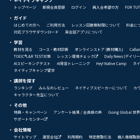
ネイティブキャンプ
トップページ
新規会員登録
ログイン
再入会希望の方
FOR TU
ガイド
はじめての方へ
ご利用方法
レッスン回数無制限について
料金に
対応ブラウザダウンロード
英会話アプリについて
学習
教材を見る
コース・教材診断
オンラインストア (教材購入)
Call
TOEIC®L&R TEST対策
レッスン環境チェック
Daily News (デイ
AIスピーキングテスト
AI発音トレーニング
Hey! Native Camp
ネ
ネイティブキャンプ留学
講師を探す
ランキング
みんなのレビュー
ネイティブスピーカーについて
カ
キャラクター先生について
その他
特典・キャンペーン
アンケート結果 / 会員様の声
Going Global
サポートセンター
会社情報
サイトマップ
運営会社
利用規約
特定商取引法
個人情報取扱