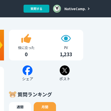
NativeCamp.
質問する
役に立った
PV
0
1,233
シェア
ポスト
質問ランキング
週間
月間