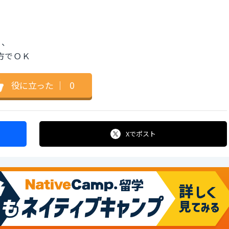
う、
 言い方でＯＫ
役に立った
｜
0
Xで
ポスト