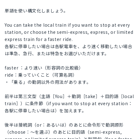
単語を使い構文化しましょう。
You can take the local train if you want to stop at every
station, or choose the semi-express, express, or limited
express train for a faster ride.
各駅に停車したい場合は各駅電車を、より速く移動したい場合
は準急、急行、または特急をお選びいただけます。
faster ：より速い（形容詞の比較級）
ride：乗っていくこと（可算名詞）
・「乗る」の動詞以外の用法があります。
前半は第三文型（主語［You］＋動詞［take］＋目的語［local
train］）に条件節（if you want to stop at every station：
各駅に停車したい場合は）を加えます。
後半は接続詞（or：あるいは）のあとに命令形で動詞原形
（choose：～を選ぶ）のあとに目的語（semi-express,