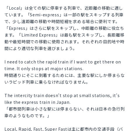
「Local」は全ての駅に停車する列車で、近距離の移動に適し
ています。「Semi-express」は一部の駅をスキップする列車
で、少し遠距離の移動や時間短縮を求める場合に便利です。
「Express」はさらに駅をスキップし、中距離の移動に役立ち
ます。「Limited Express」は最も駅をスキップし、長距離移
動や最短時間での移動に使用されます。それぞれの目的地や時
間により適切な列車を選びましょう。
I need to catch the rapid train if I want to get there on
time. It only stops at major stations.
時間通りにそこに到着するためには、主要な駅にしか停まらな
いラピッド列車に乗らなければなりません。
The intercity train doesn't stop at small stations, it's
like the express train in Japan.
「都市間列車は小さな駅には停まらない、それは日本の急行列
車のようなものです。」
Local, Rapid, Fast, Super Fastは主に都市内の交通手段（バ