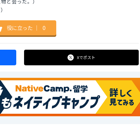
人物と会った。）
ど）
役に立った
｜
0
Xで
ポスト