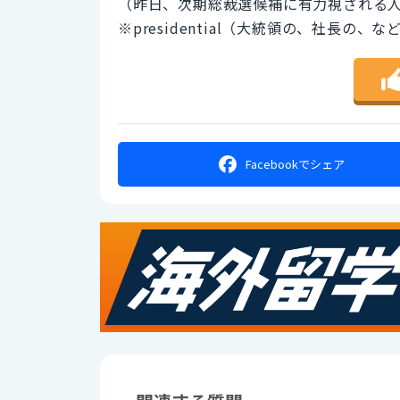
（昨日、次期総裁選候補に有力視される
※presidential（大統領の、社長の、な
Facebookで
シェア