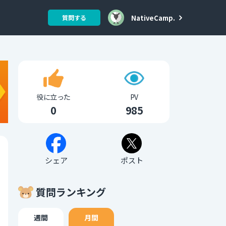
NativeCamp.
質問する
役に立った
PV
0
985
シェア
ポスト
質問ランキング
週間
月間