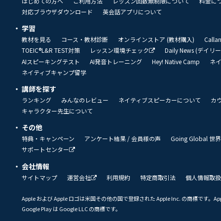
はじめての方へ
ご利用方法
レッスン回数無制限について
料金に
対応ブラウザダウンロード
英会話アプリについて
学習
教材を見る
コース・教材診断
オンラインストア (教材購入)
Call
TOEIC®L&R TEST対策
レッスン環境チェック
Daily News (デイ
AIスピーキングテスト
AI発音トレーニング
Hey! Native Camp
ネ
ネイティブキャンプ留学
講師を探す
ランキング
みんなのレビュー
ネイティブスピーカーについて
カ
キャラクター先生について
その他
特典・キャンペーン
アンケート結果 / 会員様の声
Going Global
サポートセンター
会社情報
サイトマップ
運営会社
利用規約
特定商取引法
個人情報取扱
Apple および Apple ロゴは米国その他の国で登録された Apple Inc. の商標です。App 
Google Play は Google LLC の商標です。