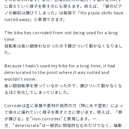
に衰えていく様子を表すのにも使えます。例えば、「彼のピア
ノの腕前は錆びてしまった」は英語で「His piano skills have
rusted away」と表現できます。
The bike has corroded from not being used for a long
time.
自転車は長い間使わなかったので錆びついて動かなくなりまし
た。
Because I hadn't used my bike for a long time, it had
deteriorated to the point where it was rusted and
wouldn't move.
長い間自転車を使っていなかったので、錆びついて動かなくな
るほど劣化してしまっていました。
Corrodeは主に金属や素材が自然の力（特に水や空気）によっ
て徐々に壊れていく様子を表すときに使います。例えば、「鉄
が錆びる」を"iron corrodes"と表現します。一
方、"deteriorate"は一般的に物理的なものだけでなく、抽象