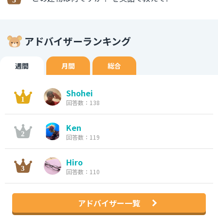
アドバイザーランキング
週間
月間
総合
Shohei
回答数：138
Ken
回答数：119
Hiro
回答数：110
アドバイザー一覧