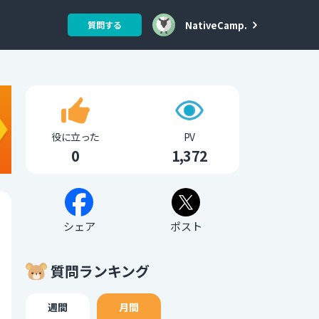
NativeCamp.
質問する
役に立った
PV
0
1,372
シェア
ポスト
質問ランキング
週間
月間