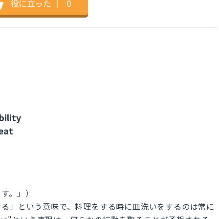
役に立った
｜
0
ility
eat
ます。」）
なる」という意味で、料理をする時に皿洗いをするのは常に