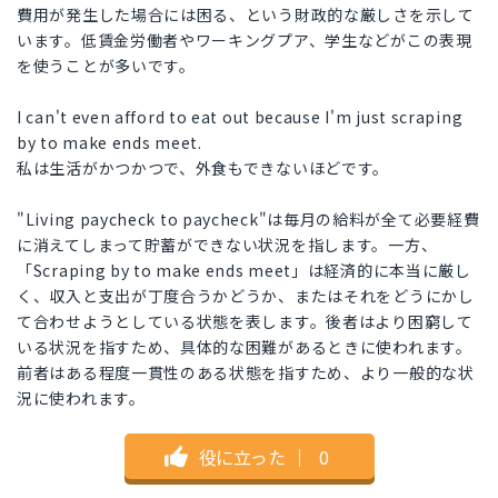
費用が発生した場合には困る、という財政的な厳しさを示して
います。低賃金労働者やワーキングプア、学生などがこの表現
を使うことが多いです。
I can't even afford to eat out because I'm just scraping
by to make ends meet.
私は生活がかつかつで、外食もできないほどです。
"Living paycheck to paycheck"は毎月の給料が全て必要経費
に消えてしまって貯蓄ができない状況を指します。一方、
「Scraping by to make ends meet」は経済的に本当に厳し
く、収入と支出が丁度合うかどうか、またはそれをどうにかし
て合わせようとしている状態を表します。後者はより困窮して
いる状況を指すため、具体的な困難があるときに使われます。
前者はある程度一貫性のある状態を指すため、より一般的な状
況に使われます。
役に立った
｜
0