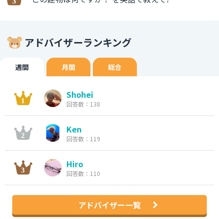
アドバイザーランキング
週間
月間
総合
Shohei
回答数：138
Ken
回答数：119
Hiro
回答数：110
アドバイザー一覧