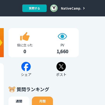
NativeCamp.
質問する
役に立った
PV
0
1,660
シェア
ポスト
質問ランキング
週間
月間