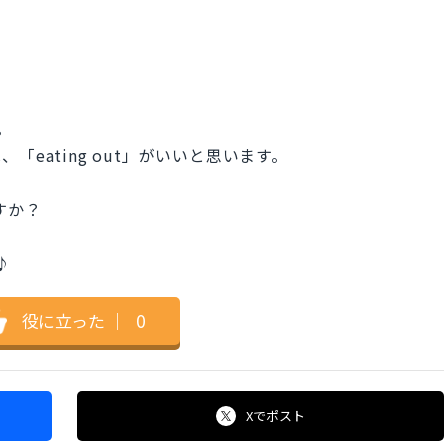
。
eating out」がいいと思います。
ですか？
♪
役に立った
｜
0
Xで
ポスト