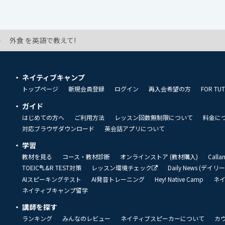
外食 を英語で教えて!
ネイティブキャンプ
トップページ
新規会員登録
ログイン
再入会希望の方
FOR TU
ガイド
はじめての方へ
ご利用方法
レッスン回数無制限について
料金に
対応ブラウザダウンロード
英会話アプリについて
学習
教材を見る
コース・教材診断
オンラインストア (教材購入)
Call
TOEIC®L&R TEST対策
レッスン環境チェック
Daily News (デイ
AIスピーキングテスト
AI発音トレーニング
Hey! Native Camp
ネ
ネイティブキャンプ留学
講師を探す
ランキング
みんなのレビュー
ネイティブスピーカーについて
カ