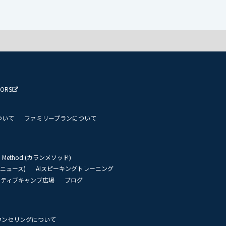
TORS
ついて
ファミリープランについて
an Method (カランメソッド)
リーニュース)
AIスピーキングトレーニング
イティブキャンプ広場
ブログ
ウンセリングについて