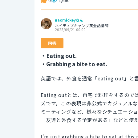
0
1,660
naomickeyさん
ネイティブキャンプ英会話講師
2023/09/21 00:00
回答
・Eating out.
・Grabbing a bite to eat.
英語では、外食を通常「eating out」
Eating outとは、自宅で料理をす
ズです。この表現は非公式でカジュアル
ミーティングなど、様々なシチュエーシ
「友達と外食する予定がある」などと使
I'm just grabbing a bite to eat at thi