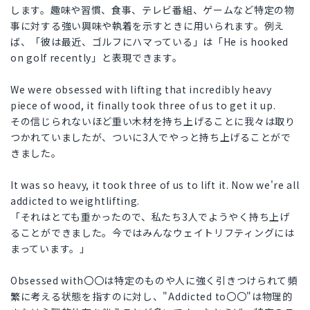
します。趣味や習慣、食事、テレビ番組、ゲームなど特定の物
事に対する強い興味や執着を示すときに用いられます。例え
ば、「彼は最近、ゴルフにハマっている」は「He is hooked
on golf recently」と表現できます。
We were obsessed with lifting that incredibly heavy
piece of wood, it finally took three of us to get it up.
その信じられないほど重い木材を持ち上げることに我々は取り
つかれていましたが、ついに3人でやっと持ち上げることがで
きました。
It was so heavy, it took three of us to lift it. Now we're all
addicted to weightlifting.
「それはとても重かったので、私たち3人でようやく持ち上げ
ることができました。今ではみんなウェイトリフティングには
まっています。」
Obsessed with〇〇は特定のものや人に強く引きつけられて頻
繁に考える状態を指すのに対し、"Addicted to〇〇"は物理的