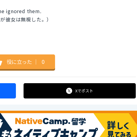
he ignored them.
たが彼女は無視した。）
役に立った
｜
0
Xで
ポスト