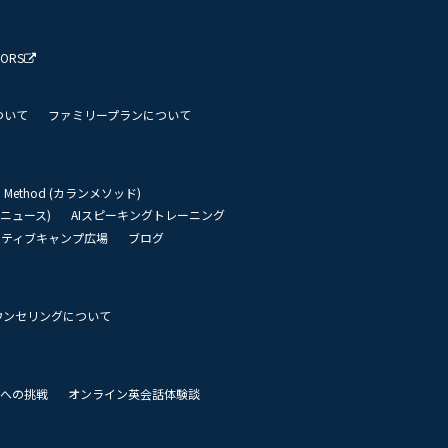
TORS
ついて
ファミリープランについて
an Method (カランメソッド)
リーニュース)
AIスピーキングトレーニング
イティブキャンプ広場
ブログ
ウンセリングについて
 世界への挑戦
オンライン英会話体験談