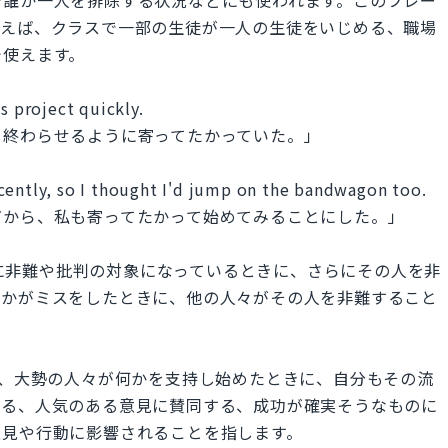
例えば、クラスで一部の生徒が一人の生徒をいじめる、職場
で使えます。
s project quickly.
を終わらせるように寄ってたかっていた。」
cently, so I thought I'd jump on the bandwagon too.
だから、私も寄ってたかって始めてみることにした。」
る人がすでに非難や批判の対象になっているときに、さらにその人を非
誰かがミスをしたときに、他の人々がその人を非難すること
wagon"は、大勢の人々が何かを支持し始めたときに、自分もその流
する、人気のある意見に賛同する、成功が確実そうなものに
意見や行動に影響されることを指します。