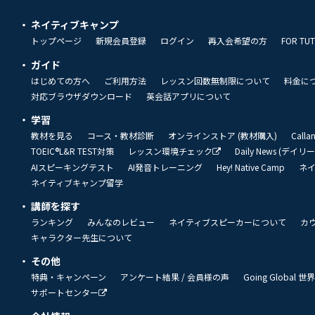
ネイティブキャンプ
トップページ
新規会員登録
ログイン
再入会希望の方
FOR TU
ガイド
はじめての方へ
ご利用方法
レッスン回数無制限について
料金に
対応ブラウザダウンロード
英会話アプリについて
学習
教材を見る
コース・教材診断
オンラインストア (教材購入)
Call
TOEIC®L&R TEST対策
レッスン環境チェック
Daily News (デイ
AIスピーキングテスト
AI発音トレーニング
Hey! Native Camp
ネ
ネイティブキャンプ留学
講師を探す
ランキング
みんなのレビュー
ネイティブスピーカーについて
カ
キャラクター先生について
その他
特典・キャンペーン
アンケート結果 / 会員様の声
Going Global
サポートセンター