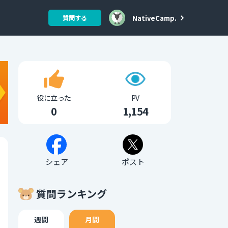
NativeCamp.
質問する
役に立った
PV
0
1,154
シェア
ポスト
質問ランキング
週間
月間