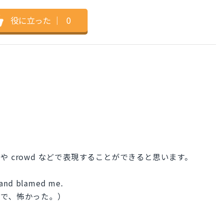
役に立った
｜
0
d や crowd などで表現することができると思います。
d and blamed me.
ので、怖かった。）
）