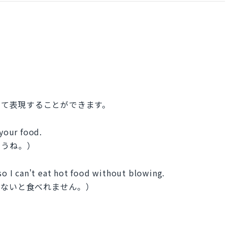
使って表現することができます。
 your food.
ようね。）
 so I can't eat hot food without blowing.
しないと食べれません。）
）