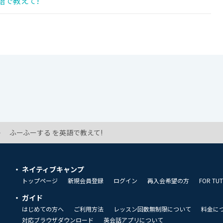
語で教えて!
ふーふーする を英語で教えて!
ネイティブキャンプ
トップページ
新規会員登録
ログイン
再入会希望の方
FOR TU
ガイド
はじめての方へ
ご利用方法
レッスン回数無制限について
料金に
対応ブラウザダウンロード
英会話アプリについて