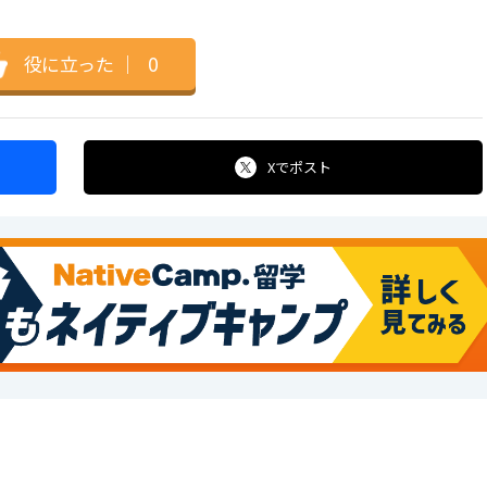
役に立った
｜
0
Xで
ポスト