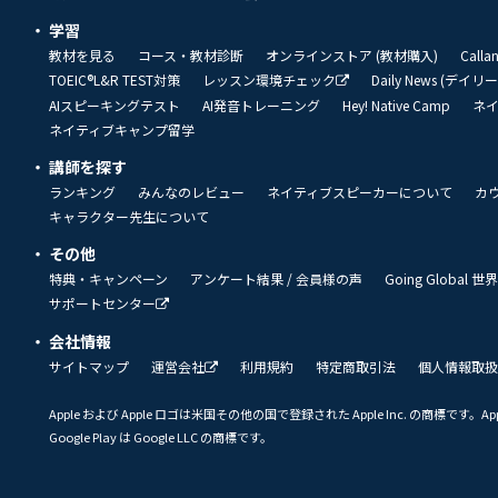
学習
教材を見る
コース・教材診断
オンラインストア (教材購入)
Call
TOEIC®L&R TEST対策
レッスン環境チェック
Daily News (デイ
AIスピーキングテスト
AI発音トレーニング
Hey! Native Camp
ネ
ネイティブキャンプ留学
講師を探す
ランキング
みんなのレビュー
ネイティブスピーカーについて
カ
キャラクター先生について
その他
特典・キャンペーン
アンケート結果 / 会員様の声
Going Global
サポートセンター
会社情報
サイトマップ
運営会社
利用規約
特定商取引法
個人情報取扱
Apple および Apple ロゴは米国その他の国で登録された Apple Inc. の商標です。App 
Google Play は Google LLC の商標です。