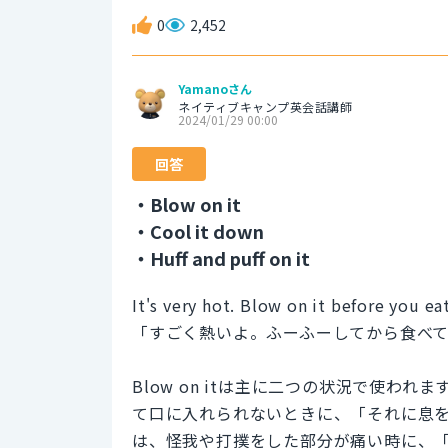
0
2,452
Yamanoさん
ネイティブキャンプ英会話講師
2024/01/29 00:00
回答
・Blow on it
・Cool it down
・Huff and puff on it
It's very hot. Blow on it before you eat
「すごく熱いよ。ふーふーしてから食べ
Blow on itは主に二つの状況で使
て口に入れられないときに、「それに息
は、怪我や打撲をした部分が痛い時に、