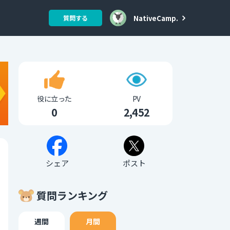
NativeCamp.
質問する
役に立った
PV
0
2,452
シェア
ポスト
質問ランキング
週間
月間