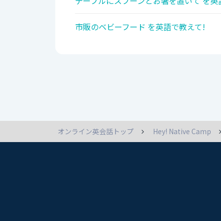
テーブルにスプーンとお箸を置いて を英
市販のベビーフード を英語で教えて!
オンライン英会話トップ
Hey! Native Camp