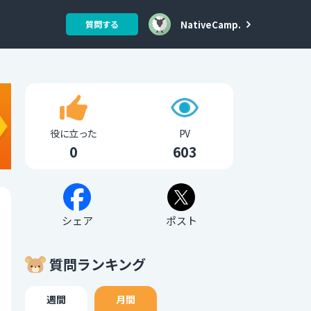
NativeCamp.
質問する
役に立った
PV
0
603
シェア
ポスト
質問ランキング
週間
月間