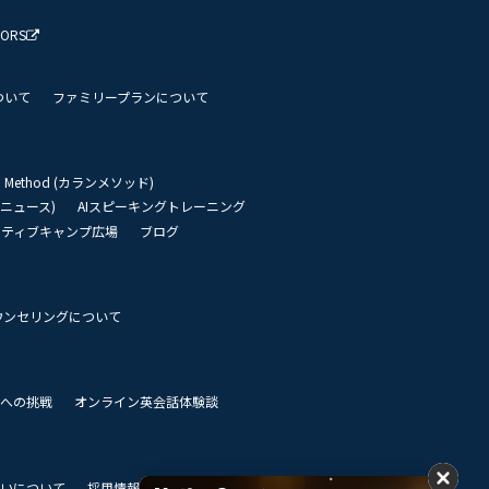
TORS
ついて
ファミリープランについて
an Method (カランメソッド)
リーニュース)
AIスピーキングトレーニング
イティブキャンプ広場
ブログ
ウンセリングについて
 世界への挑戦
オンライン英会話体験談
いについて
採用情報
私達のビジョン