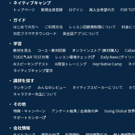
ネイティブキャンプ
トップページ
新規会員登録
ログイン
再入会希望の方
FOR TU
ガイド
はじめての方へ
ご利用方法
レッスン回数無制限について
料金に
対応ブラウザダウンロード
英会話アプリについて
学習
教材を見る
コース・教材診断
オンラインストア (教材購入)
Call
TOEIC®L&R TEST対策
レッスン環境チェック
Daily News (デイ
AIスピーキングテスト
AI発音トレーニング
Hey! Native Camp
ネ
ネイティブキャンプ留学
講師を探す
ランキング
みんなのレビュー
ネイティブスピーカーについて
カ
キャラクター先生について
その他
特典・キャンペーン
アンケート結果 / 会員様の声
Going Global
サポートセンター
会社情報
サイトマップ
運営会社
利用規約
特定商取引法
個人情報取扱