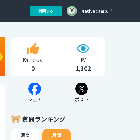
NativeCamp.
質問する
役に立った
PV
0
1,302
シェア
ポスト
質問ランキング
週間
月間