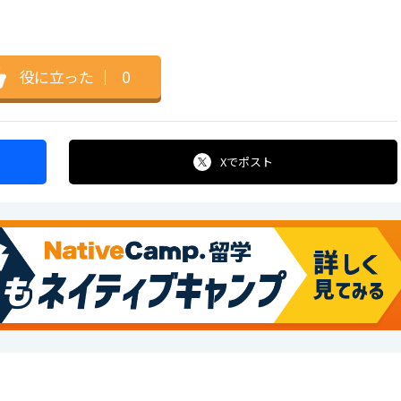
役に立った
｜
0
Xで
ポスト