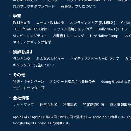
対応ブラウザダウンロード
英会話アプリについて
学習
教材を見る
コース・教材診断
オンラインストア (教材購入)
Call
TOEIC®L&R TEST対策
レッスン環境チェック
Daily News (デイ
AIスピーキングテスト
AI発音トレーニング
Hey! Native Camp
ネ
ネイティブキャンプ留学
講師を探す
ランキング
みんなのレビュー
ネイティブスピーカーについて
カ
キャラクター先生について
その他
特典・キャンペーン
アンケート結果 / 会員様の声
Going Global
サポートセンター
会社情報
サイトマップ
運営会社
利用規約
特定商取引法
個人情報取扱
Apple および Apple ロゴは米国その他の国で登録された Apple Inc. の商標です。App 
Google Play は Google LLC の商標です。