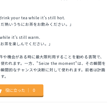
rink your tea while it's still hot.
まだ熱いうちにお茶をお飲みください。」
hile it's still warm.
にお茶を楽しんでください。」
hinesは、好条件や機会がある時に最大限利用することを勧める表現で、
ます。一方、"Seize the moment"は、その瞬間を
の瞬間的なチャンスや決断に対して使われます。前者は計画
ます。
役に立った
｜
0