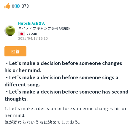
0
373
HiroshiAshさん
ネイティブキャンプ英会話講師
Japan
2025/04/17 16:10
回答
・Let's make a decision before someone changes
his or her mind.
・Let's make a decision before someone sings a
different song.
・Let's make a decision before someone has second
thoughts.
1. Let's make a decision before someone changes his or
her mind.
気が変わらないうちに決めてしまおう。