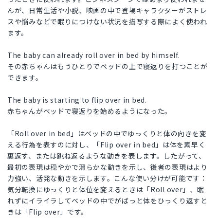
んが、日常生活や小説、映画の中で登場キャラクターがストレ
スや悩みなどで眠りにつけない状況を描写する際によく使われ
ます。
The baby can already roll over in bed by himself.
その赤ちゃんはもうひとりでベッドの上で寝返りを打つことが
できます。
The baby is starting to flip over in bed.
赤ちゃんがベッドで寝返りを始めるようになった。
「Roll over in bed」はベッドの中でゆっくりと体の向きを変
える行為を表すのに対し、「Flip over in bed」は体を素早く
裏返す、または跳ね返るような動きを表します。したがって、
最初の表現は穏やかで滑らかな動きを示し、後者の表現はより
力強い、活発な動きを示します。こんな使い分けが可能です：
気分転換にゆっくりと体位を変えるときは「Roll over」、眠
れずにイライラしてベッドの中でがばっと体をひっくり返すと
きは「Flip over」です。