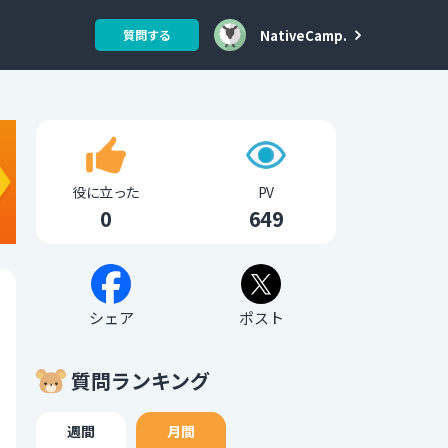
NativeCamp.
質問する
役に立った
PV
0
649
シェア
ポスト
質問ランキング
週間
月間