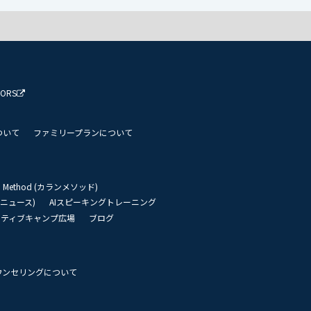
TORS
ついて
ファミリープランについて
an Method (カランメソッド)
リーニュース)
AIスピーキングトレーニング
イティブキャンプ広場
ブログ
ウンセリングについて