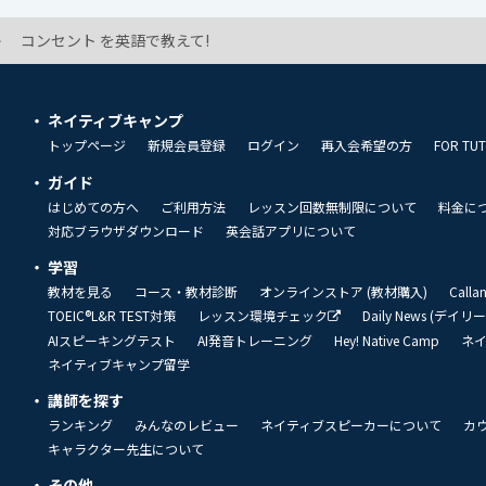
コンセント を英語で教えて!
ネイティブキャンプ
トップページ
新規会員登録
ログイン
再入会希望の方
FOR TU
ガイド
はじめての方へ
ご利用方法
レッスン回数無制限について
料金に
対応ブラウザダウンロード
英会話アプリについて
学習
教材を見る
コース・教材診断
オンラインストア (教材購入)
Call
TOEIC®L&R TEST対策
レッスン環境チェック
Daily News (デイ
AIスピーキングテスト
AI発音トレーニング
Hey! Native Camp
ネ
ネイティブキャンプ留学
講師を探す
ランキング
みんなのレビュー
ネイティブスピーカーについて
カ
キャラクター先生について
その他