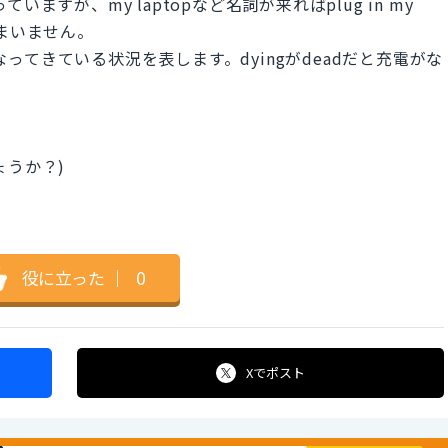
ていますが、my laptopなど名詞が来ればplug in my
でもかまいません。
電がなくなってきている状況を表します。dyingがdeadだと充電がな
ょうか？)
役に立った
｜
0
Xで
ポスト