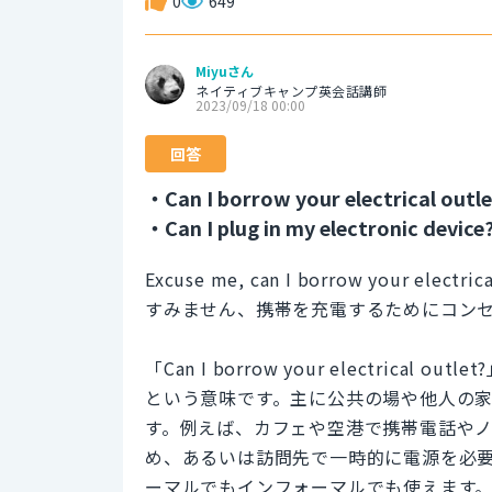
0
649
Miyuさん
ネイティブキャンプ英会話講師
2023/09/18 00:00
回答
・Can I borrow your electrical outle
・Can I plug in my electronic device
Excuse me, can I borrow your electric
すみません、携帯を充電するためにコン
「Can I borrow your electri
という意味です。主に公共の場や他人の
す。例えば、カフェや空港で携帯電話や
め、あるいは訪問先で一時的に電源を必
ーマルでもインフォーマルでも使えます